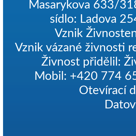
Masarykova 633/318 
sídlo: Ladova 2
Vznik Živnoste
Vznik vázané živnosti r
Živnost přidělil: 
Mobil: +420 774 65
Otevírací 
Datov