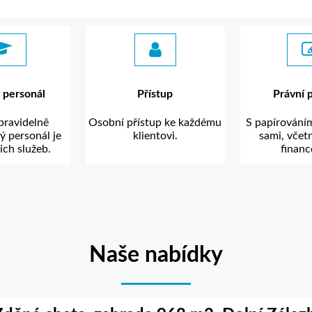
 personál
Přístup
Právní 
pravidelně
Osobní přístup ke každému
S papírováním
ý personál je
klientovi.
sami, včetn
ich služeb.
financ
Naše nabídky