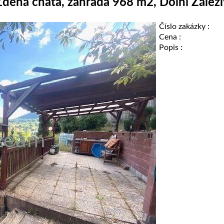
Zděná chata, zahrada 968 m2, Dolní Zálezl
Číslo zakázky :
Cena :
Popis :