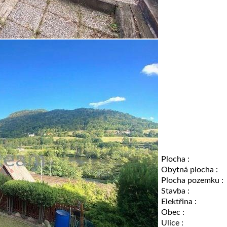
Plocha :
Obytná plocha :
Plocha pozemku :
Stavba :
Elektřina :
Obec :
Ulice :