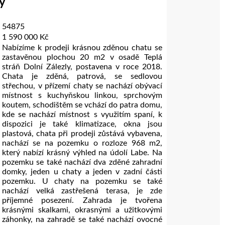
y
54875
1 590 000 Kč
Nabízíme k prodeji krásnou zděnou chatu se
zastavěnou plochou 20 m2 v osadě Teplá
stráň Dolní Zálezly, postavena v roce 2018.
Chata je zděná, patrová, se sedlovou
střechou, v přízemí chaty se nachází obývací
místnost s kuchyňskou linkou, sprchovým
koutem, schodištěm se vchází do patra domu,
kde se nachází místnost s využitím spaní, k
dispozici je také klimatizace, okna jsou
plastová, chata při prodeji zůstává vybavena,
nachází se na pozemku o rozloze 968 m2,
který nabízí krásný výhled na údolí Labe. Na
pozemku se také nachází dva zděné zahradní
domky, jeden u chaty a jeden v zadní části
pozemku. U chaty na pozemku se také
nachází velká zastřešená terasa, je zde
příjemné posezení. Zahrada je tvořena
krásnými skalkami, okrasnými a užitkovými
záhonky, na zahradě se také nachází ovocné