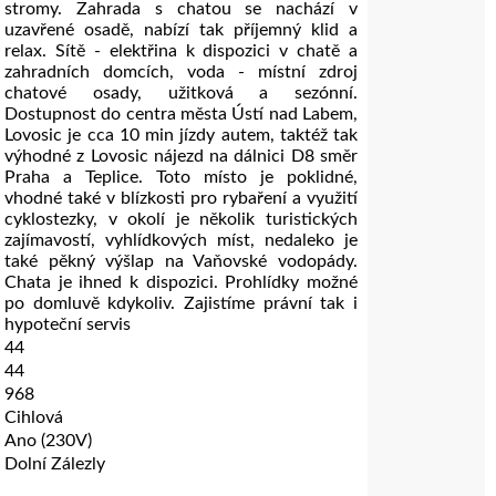
stromy. Zahrada s chatou se nachází v
uzavřené osadě, nabízí tak příjemný klid a
relax. Sítě - elektřina k dispozici v chatě a
zahradních domcích, voda - místní zdroj
chatové osady, užitková a sezónní.
Dostupnost do centra města Ústí nad Labem,
Lovosic je cca 10 min jízdy autem, taktéž tak
výhodné z Lovosic nájezd na dálnici D8 směr
Praha a Teplice. Toto místo je poklidné,
vhodné také v blízkosti pro rybaření a využití
cyklostezky, v okolí je několik turistických
zajímavostí, vyhlídkových míst, nedaleko je
také pěkný výšlap na Vaňovské vodopády.
Chata je ihned k dispozici. Prohlídky možné
po domluvě kdykoliv. Zajistíme právní tak i
hypoteční servis
44
44
968
Cihlová
Ano (230V)
Dolní Zálezly