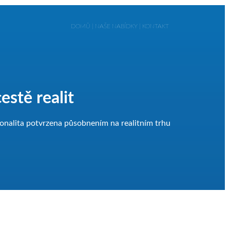
DOMŮ
|
NAŠE NABÍDKY
|
KONTAKT
estě realit
esionalita potvrzena působnením na realitním trhu