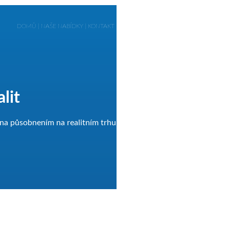
DOMŮ
|
NAŠE NABÍDKY
|
KONTAKT
lit
rzena působnením na realitním trhu